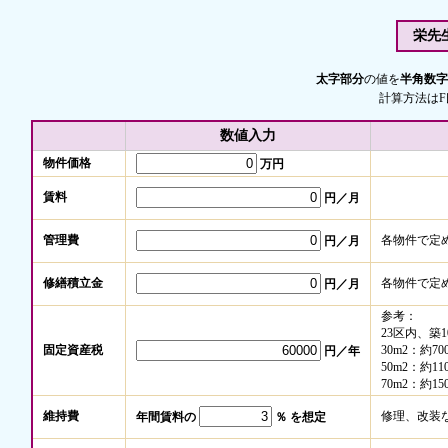
栄先
太字部分
の値を
半角数字
計算方法は
数値入力
物件価格
万円
賃料
円／月
管理費
各物件で定
円／月
修繕積立金
各物件で定
円／月
参考：
23区内、築
固定資産税
30m2：約70
円／年
50m2：約11
70m2：約15
維持費
修理、改装
年間賃料の
％ を想定